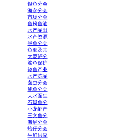
银鱼分会
海参分会
市场分会
鱼粉鱼油
水产品出
水产资源
墨鱼分会
鱼糜及其
大菱鲆分
鲨鱼保护
鲶鱼产业
水产冻品
卤虫分会
鲍鱼分会
大水面生
石斑鱼分
小龙虾产
三文鱼分
海鲈分会
蛤仔分会
生鲜供应