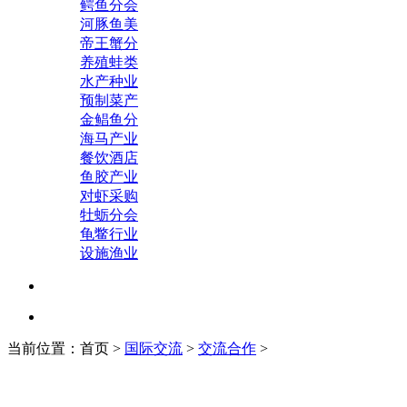
鳄鱼分会
河豚鱼美
帝王蟹分
养殖蛙类
水产种业
预制菜产
金鲳鱼分
海马产业
餐饮酒店
鱼胶产业
对虾采购
牡蛎分会
龟鳖行业
设施渔业
当前位置：首页 >
国际交流
>
交流合作
>