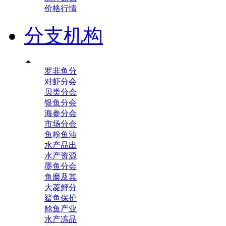
价格行情
分支机构

罗非鱼分
对虾分会
贝类分会
银鱼分会
海参分会
市场分会
鱼粉鱼油
水产品出
水产资源
墨鱼分会
鱼糜及其
大菱鲆分
鲨鱼保护
鲶鱼产业
水产冻品