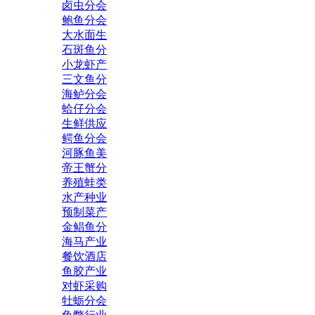
卤虫分会
鲍鱼分会
大水面生
石斑鱼分
小龙虾产
三文鱼分
海鲈分会
蛤仔分会
生鲜供应
鳄鱼分会
河豚鱼美
帝王蟹分
养殖蛙类
水产种业
预制菜产
金鲳鱼分
海马产业
餐饮酒店
鱼胶产业
对虾采购
牡蛎分会