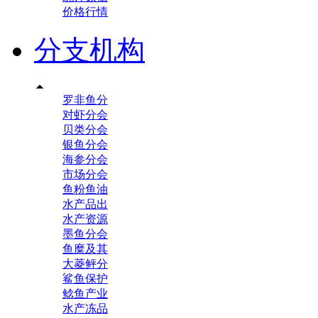
价格行情
分支机构

罗非鱼分
对虾分会
贝类分会
银鱼分会
海参分会
市场分会
鱼粉鱼油
水产品出
水产资源
墨鱼分会
鱼糜及其
大菱鲆分
鲨鱼保护
鲶鱼产业
水产冻品