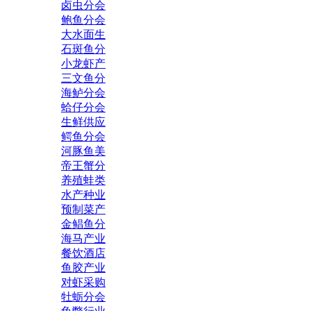
卤虫分会
鲍鱼分会
大水面生
石斑鱼分
小龙虾产
三文鱼分
海鲈分会
蛤仔分会
生鲜供应
鳄鱼分会
河豚鱼美
帝王蟹分
养殖蛙类
水产种业
预制菜产
金鲳鱼分
海马产业
餐饮酒店
鱼胶产业
对虾采购
牡蛎分会