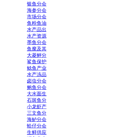
银鱼分会
海参分会
市场分会
鱼粉鱼油
水产品出
水产资源
墨鱼分会
鱼糜及其
大菱鲆分
鲨鱼保护
鲶鱼产业
水产冻品
卤虫分会
鲍鱼分会
大水面生
石斑鱼分
小龙虾产
三文鱼分
海鲈分会
蛤仔分会
生鲜供应