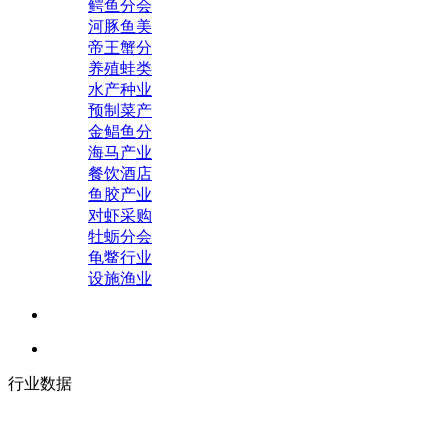
鳄鱼分会
河豚鱼美
帝王蟹分
养殖蛙类
水产种业
预制菜产
金鲳鱼分
海马产业
餐饮酒店
鱼胶产业
对虾采购
牡蛎分会
龟鳖行业
设施渔业
行业数据