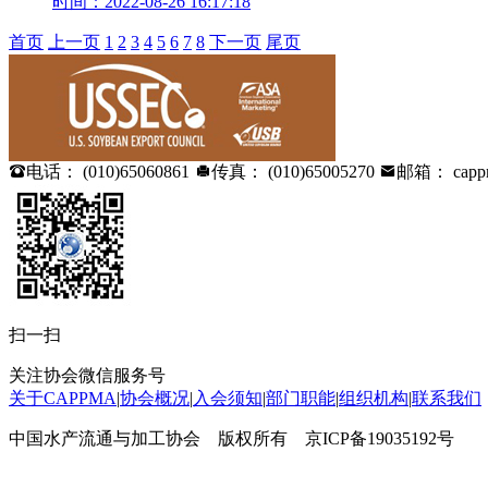
时间：2022-08-26 16:17:18
首页
上一页
1
2
3
4
5
6
7
8
下一页
尾页

电话： (010)65060861

传真： (010)65005270

邮箱： cappm
扫一扫
关注协会微信服务号
关于CAPPMA
|
协会概况
|
入会须知
|
部门职能
|
组织机构
|
联系我们
中国水产流通与加工协会 版权所有 京ICP备19035192号