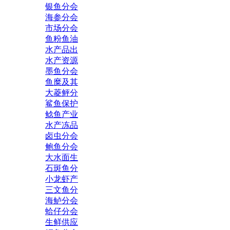
银鱼分会
海参分会
市场分会
鱼粉鱼油
水产品出
水产资源
墨鱼分会
鱼糜及其
大菱鲆分
鲨鱼保护
鲶鱼产业
水产冻品
卤虫分会
鲍鱼分会
大水面生
石斑鱼分
小龙虾产
三文鱼分
海鲈分会
蛤仔分会
生鲜供应