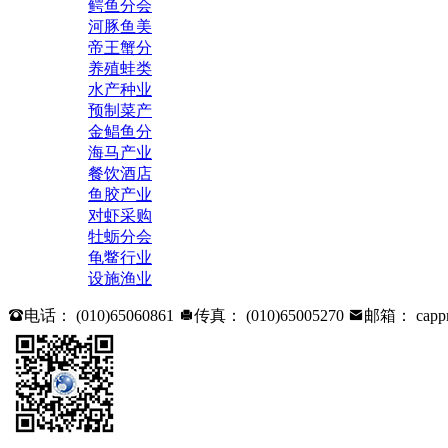
鳄鱼分会
河豚鱼美
帝王蟹分
养殖蛙类
水产种业
预制菜产
金鲳鱼分
海马产业
餐饮酒店
鱼胶产业
对虾采购
牡蛎分会
龟鳖行业
设施渔业

电话： (010)65060861

传真： (010)65005270

邮箱： cappm