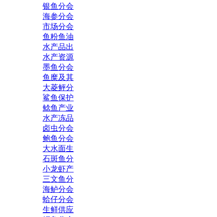
银鱼分会
海参分会
市场分会
鱼粉鱼油
水产品出
水产资源
墨鱼分会
鱼糜及其
大菱鲆分
鲨鱼保护
鲶鱼产业
水产冻品
卤虫分会
鲍鱼分会
大水面生
石斑鱼分
小龙虾产
三文鱼分
海鲈分会
蛤仔分会
生鲜供应