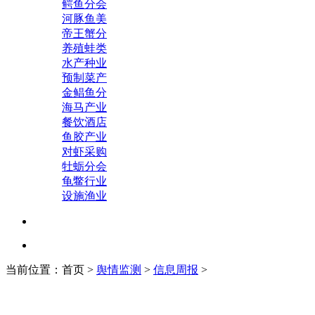
鳄鱼分会
河豚鱼美
帝王蟹分
养殖蛙类
水产种业
预制菜产
金鲳鱼分
海马产业
餐饮酒店
鱼胶产业
对虾采购
牡蛎分会
龟鳖行业
设施渔业
当前位置：首页 >
舆情监测
>
信息周报
>