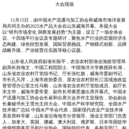
大会现场
11月15日，由中国水产流通与加工协会和威海市海洋发展
局共同主办的2025水产品大会在山东威海开幕。本届大会
以“研判市场变化 洞察发展趋势”为主题，设立了一场全体会
议、十四场平行会议及专题研讨，聚焦水产行业的宏观经济生
态构建、绿色转型发展、国际贸易挑战、产销模式创新、品牌
战略升级、产业链责任实践等核心议题。
山东省人民政府副省长陈平，农业农村部渔业渔政管理局
副局长孙海文，中国工程院院士、中国海洋大学教授薛长湖，
山东省农业农村厅党组书记、厅长张红旗，威海市委副书记、
市长孔凡萍，上海市政协委员、原农业农村部长江流域渔政监
督管理办公室主任马毅，山东省农业农村厅党组成员、副厅长
宋文华，威海市委常委、副市长邓勇受邀出席开幕式。中国水
产流通与加工协会会长崔和出席大会并作主旨报告，协会副会
长兼秘书长王雪光主持大会。中国水产科学研究院、全国水产
技术推广总站 中国水产学会代表，国家现代农业产业技术体
系首席科学家，山东省沿海地市分管领导、渔业主管部门负责
人，加拿大、英国、挪威、澳大利亚、俄罗斯、日本等国驻华
使领馆商务官员和行业协会、国际组织代表，各相关部门、科