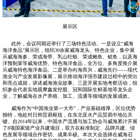
展示区
此外，会议同期还举行了三场特色活动。一是设立“威海
海洋食品”展示区，组织30余家威海龙头、特色企业，集中展
示威海海参、荣成海带、乳山牡蛎、荣成鲍鱼、鱿鱼，以及海
洋预制菜等威海优势、特色海洋食品，全方位、多角度推介展
示威海特色海洋食品。二是举办向海而兴，威海先行——现代
渔业与产业发展影像展，展示推动海洋强市建设过程中的突出
和亮点成就，讲述威海渔业故事。三是开展实地考察活动，组
织参会代表实地观摩鑫发控股、冠和国际生鲜基地等龙头企
业，了解威海在水产养殖、加工、流通等领域的发展成效。
威海作为“中国渔业第一大市”，产业基础雄厚，区位优势
独特，地处对日韩贸易枢纽，在东北亚水产品贸易中地位关
键。自2014年以来，中国水产流通与加工协会与威海累计开展
了8项国家级产业共建项目，双方在标准制定、品牌共建、绿
色发展等领域合作密切、成果丰硕。本次大会选择在威海召