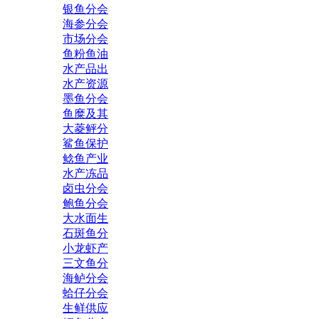
银鱼分会
海参分会
市场分会
鱼粉鱼油
水产品出
水产资源
墨鱼分会
鱼糜及其
大菱鲆分
鲨鱼保护
鲶鱼产业
水产冻品
卤虫分会
鲍鱼分会
大水面生
石斑鱼分
小龙虾产
三文鱼分
海鲈分会
蛤仔分会
生鲜供应