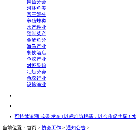
鳄鱼分会
河豚鱼美
帝王蟹分
养殖蛙类
水产种业
预制菜产
金鲳鱼分
海马产业
餐饮酒店
鱼胶产业
对虾采购
牡蛎分会
龟鳖行业
设施渔业
可持续追溯 成果 发布 | 以标准筑根基，以合作促共赢！
当前位置：首页 >
协会工作
>
通知公告
>