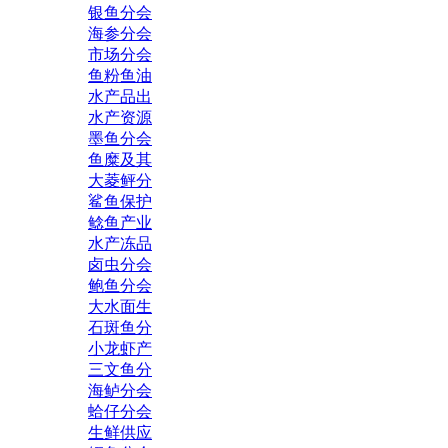
银鱼分会
海参分会
市场分会
鱼粉鱼油
水产品出
水产资源
墨鱼分会
鱼糜及其
大菱鲆分
鲨鱼保护
鲶鱼产业
水产冻品
卤虫分会
鲍鱼分会
大水面生
石斑鱼分
小龙虾产
三文鱼分
海鲈分会
蛤仔分会
生鲜供应