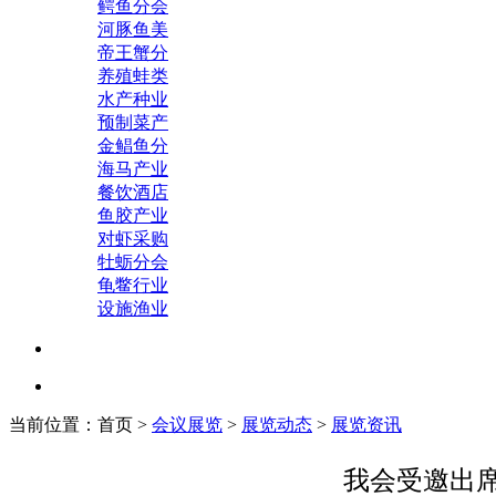
鳄鱼分会
河豚鱼美
帝王蟹分
养殖蛙类
水产种业
预制菜产
金鲳鱼分
海马产业
餐饮酒店
鱼胶产业
对虾采购
牡蛎分会
龟鳖行业
设施渔业
当前位置：首页 >
会议展览
>
展览动态
>
展览资讯
我会受邀出席