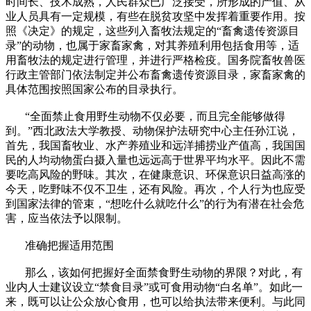
时间长、技术成熟，人民群众已广泛接受，所形成的产值、从
业人员具有一定规模，有些在脱贫攻坚中发挥着重要作用。按
照《决定》的规定，这些列入畜牧法规定的“畜禽遗传资源目
录”的动物，也属于家畜家禽，对其养殖利用包括食用等，适
用畜牧法的规定进行管理，并进行严格检疫。国务院畜牧兽医
行政主管部门依法制定并公布畜禽遗传资源目录，家畜家禽的
具体范围按照国家公布的目录执行。
“全面禁止食用野生动物不仅必要，而且完全能够做得
到。”西北政法大学教授、动物保护法研究中心主任孙江说，
首先，我国畜牧业、水产养殖业和远洋捕捞业产值高，我国国
民的人均动物蛋白摄入量也远远高于世界平均水平。因此不需
要吃高风险的野味。其次，在健康意识、环保意识日益高涨的
今天，吃野味不仅不卫生，还有风险。再次，个人行为也应受
到国家法律的管束，“想吃什么就吃什么”的行为有潜在社会危
害，应当依法予以限制。
准确把握适用范围
那么，该如何把握好全面禁食野生动物的界限？对此，有
业内人士建议设立“禁食目录”或可食用动物“白名单”。如此一
来，既可以让公众放心食用，也可以给执法带来便利。与此同