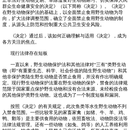
止非法野生动物交易、革除滥食野生动物陋习、切实保障人民
群众生命健康安全的决定》（以下简称《决定》）。《决定》
在野生动物保护法的基础上，以全面禁止食用野生动物为导
向，扩大法律调整范围，确立了全面禁止食用野生动物的制
度，从源头上防范和控制重大公共卫生安全风险。
《决定》通过后，该如何正确理解与适用《决定》，成为
各方关注的焦点。
现行法律存在短板
一直以来，野生动物保护法和其他法律对“三有”类野生动
物（即“有重要生态、科学、社会价值的陆生野生动物”）和其
他非保护类陆生野生动物是否禁止食用，并没有作出明确规
定。现行野生动物保护法重在野生动物的保护，禁食的法律规
范限于国家重点保护野生动物和没有合法来源、未经检疫合格
的其他保护类野生动物。这也成为了一个制度短板和漏洞。
按照《决定》的有关规定，此次鱼类等水生野生动物不列
入禁食范围。一些比较常见的家畜家禽（如猪、牛、羊、鸡、
鸭、鹅等）是主要供食用的动物，依照畜牧法、动物防疫法等
法律法规管理。还有一些动物（如兔、鸽等）的人工养殖利用