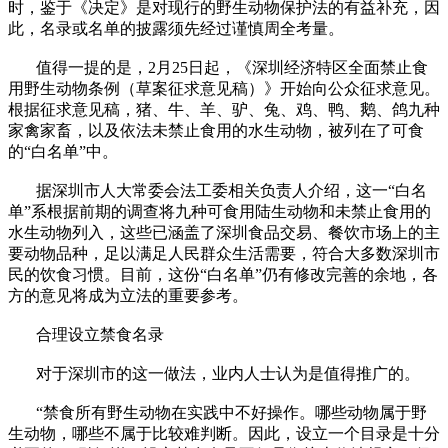
时，鉴于《决定》是对现行的野生动物保护法的有益补充，因
此，名录或名单的披露须先经过谨慎周全考量。
值得一提的是，2月25日起，《深圳经济特区全面禁止食
用野生动物条例（草案征求意见稿）》开始向公众征求意见。
根据征求意见稿，猪、牛、羊、驴、兔、鸡、鸭、鹅、鸽九种
家禽家畜，以及依法未禁止食用的水生动物，被列在了可食
的“白名单”中。
据深圳市人大常委会法工委相关负责人介绍，这一“白名
单”系根据前期的调查将九种可食用陆生动物和未禁止食用的
水生动物列入，这些已涵盖了深圳食品交易、餐饮市场上的主
要动物品种，足以满足人民群众生活需要，符合大多数深圳市
民的饮食习惯。目前，这份“白名单”仍有修改完善的余地，各
方的意见将成为立法的重要参考。
合理设立禁食名录
对于深圳市的这一做法，业内人士认为是值得推广的。
“禁食所有野生动物在实践中不好操作。哪些动物属于野
生动物，哪些不属于比较难判断。因此，设立一个目录是十分