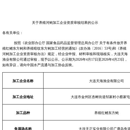
关于养殖河鲀加工企业资质审核结果的公示
各有关单位：
按照《农业部办公厅 国家食品药品监督管理总局办公厅 关于有条件放开养
殖红鳍东方鲀和养殖暗纹东方鲀加工经营的通知》(农办渔〔2016〕53号)和《养殖
河鲀加工企业资质审核办法》规定，经企业申报、材料审核和现场核实，大连天海
渔业有限公司通过审核，现予以公示。公示期为
2026
年
4
月
17
日至2026年
4
月
23
日，
如有异议，请向中国水产流通与加工协会反映。
加工企业名称
大连天海渔业有限公司
加工企业地址
大连市金州区杏树街道邹家村小蔡家屯
加工品种
养殖红鳍东方
鲀
鱼源场名称
大连天正实业有限公司广鹿岛鱼