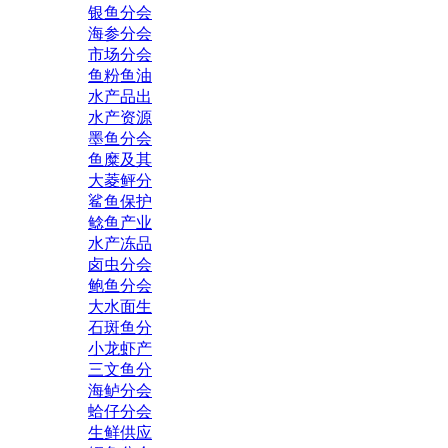
银鱼分会
海参分会
市场分会
鱼粉鱼油
水产品出
水产资源
墨鱼分会
鱼糜及其
大菱鲆分
鲨鱼保护
鲶鱼产业
水产冻品
卤虫分会
鲍鱼分会
大水面生
石斑鱼分
小龙虾产
三文鱼分
海鲈分会
蛤仔分会
生鲜供应