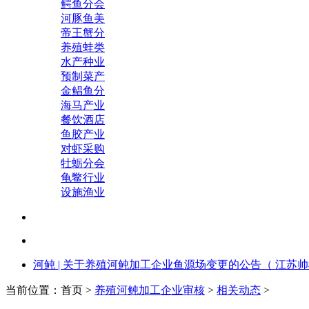
鳄鱼分会
河豚鱼美
帝王蟹分
养殖蛙类
水产种业
预制菜产
金鲳鱼分
海马产业
餐饮酒店
鱼胶产业
对虾采购
牡蛎分会
龟鳖行业
设施渔业
河鲀 | 关于养殖河鲀加工企业鱼源场变更的公告（ 江苏帅
当前位置：首页 >
养殖河鲀加工企业审核
>
相关动态
>