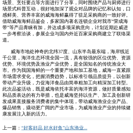
场景、烹饪要点等方面进行了分享，同时围绕产品与厨师进行
场景式科普互动，很好地加深了观众对品牌的记忆和认知，口
感鲜美、营养丰富的威海海鲜赢得了驻足采购商的一致好评。
借助威海海鲜品鉴会，多家国内著名连锁企业对我市“荣成海
带”等产品青睐有加，并达成多项采购意向，计划近期赴威进
一步考察洽谈，参展企业与国内外近百家采购商建立了联络渠
道。
威海市地处神奇的北纬37度、山东半岛最东端，海岸线近
千公里，海洋生态环境全国一流，具有较强的区位优势、资源
优势、环境优势及渔业产业优势，是全国知名的传统渔业大
市。作为我国海鲜的一个重要产地和加工基地，威海一直紧跟
市场需求变化，把握消费趋势，以标准引领品质提升，以创新
带动产业升级，力促海洋食品由简单粗加工向精深加工转型。
此次品鉴活动，既是威海依托丰富的海洋资源，做好质量感知
和品质表达的有力举措，也是威海坚持以生产、加工及创新研
发成果直接服务消费者的集中体现，带动威海渔业企业产品、
爆品销售，撬动更广阔的产业市场，为威海渔业产业的持续健
康发展注入新的活力。
上一篇：
“好客好品 好水好鱼”山东渔业...