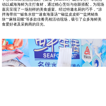
动以威海海鲜为主打食材，通过精心烹饪与创新搭配，为现场
嘉宾呈现了一场别样的美食盛宴。经过特邀名厨的巧手，“凉
拌海带丝”“鲅鱼水饺”“速食海藻汤”“椒盐皮皮虾”“盐烤鲭鱼
块”“麻辣花螺”等多款佳肴亮相活动现场，吸引了众多海鲜美
食爱好者及采购商的目光。