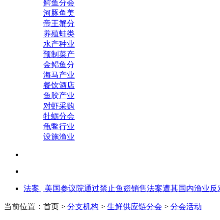
鳄鱼分会
河豚鱼美
帝王蟹分
养殖蛙类
水产种业
预制菜产
金鲳鱼分
海马产业
餐饮酒店
鱼胶产业
对虾采购
牡蛎分会
龟鳖行业
设施渔业
法案 | 美国参议院通过禁止鱼翅销售法案遭其国内渔业反对.
当前位置：首页 >
分支机构
>
生鲜供应链分会
>
分会活动