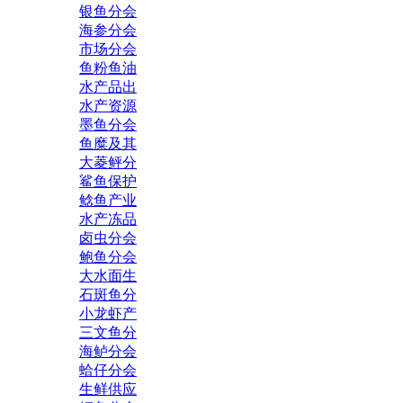
银鱼分会
海参分会
市场分会
鱼粉鱼油
水产品出
水产资源
墨鱼分会
鱼糜及其
大菱鲆分
鲨鱼保护
鲶鱼产业
水产冻品
卤虫分会
鲍鱼分会
大水面生
石斑鱼分
小龙虾产
三文鱼分
海鲈分会
蛤仔分会
生鲜供应