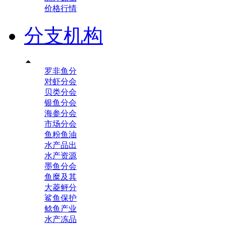
价格行情
分支机构

罗非鱼分
对虾分会
贝类分会
银鱼分会
海参分会
市场分会
鱼粉鱼油
水产品出
水产资源
墨鱼分会
鱼糜及其
大菱鲆分
鲨鱼保护
鲶鱼产业
水产冻品