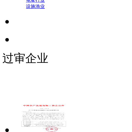
龟鳖行业
设施渔业
过审企业