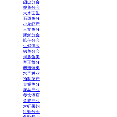
卤虫分会
鲍鱼分会
大水面生
石斑鱼分
小龙虾产
三文鱼分
海鲈分会
蛤仔分会
生鲜供应
鳄鱼分会
河豚鱼美
帝王蟹分
养殖蛙类
水产种业
预制菜产
金鲳鱼分
海马产业
餐饮酒店
鱼胶产业
对虾采购
牡蛎分会